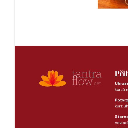
Při
Uhraz
kurzů 
Potvrz
kurz uh
Storno
nevrac