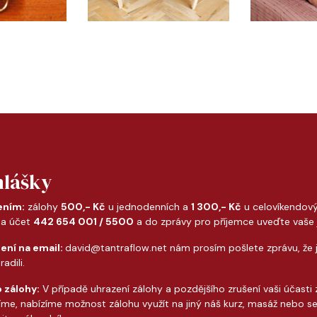
hlášky
ením:
zálohy
500,- Kč
u jednodenních a
1 300,- Kč
u celovíkendov
na účet
442 654 001 / 5500
a do zprávy pro příjemce uveďte vaše
ení na email:
david@tantraflow.net nám prosím pošlete zprávu, že 
radili.
 zálohy:
V případě uhrazení zálohy a pozdějšího zrušení vaši účasti
íme, nabízíme možnost zálohu využít na jiný náš kurz, masáž nebo s