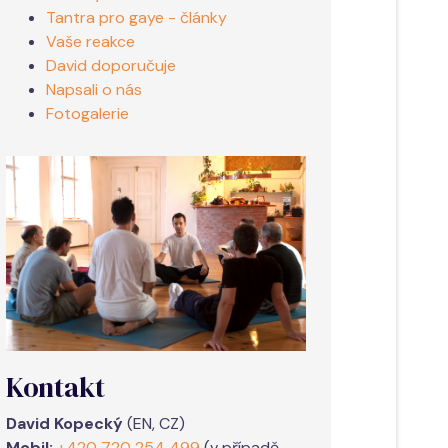
Tantra pro gaye - články
Vaše reakce
David doporučuje
Napsali o nás
Fotogalerie
Kontakt
David Kopecký
(EN, CZ)
Mobil:
+420 720 254 499
(v případě