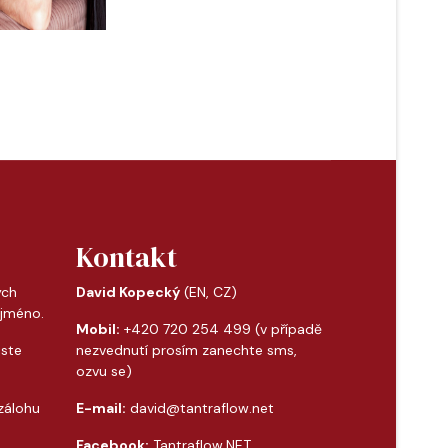
Kontakt
ých
David Kopecký
(EN, CZ)
 jméno.
Mobil:
+420 720 254 499 (v případě
jste
nezvednutí prosím zanechte sms,
ozvu se)
 zálohu
E-mail:
david@tantraflow.net
e
Facebook:
Tantraflow.NET