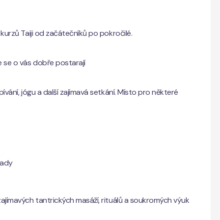
kurzů Taiji od začátečníků po pokročilé.
e se o vás dobře postarají
ívání, jógu a další zajímavá setkání. Místo pro některé
pady
zajímavých tantrických masáží, rituálů a soukromých výuk