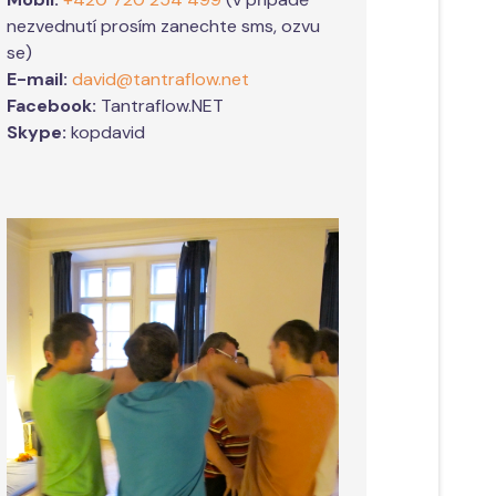
nezvednutí prosím zanechte sms, ozvu
se)
E-mail:
david@tantraflow.net
Facebook:
Tantraflow.NET
Skype:
kopdavid