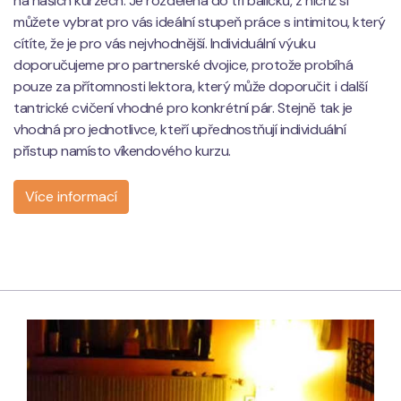
na našich kurzech. Je rozdělena do tří balíčků, z nichž si
můžete vybrat pro vás ideální stupeň práce s intimitou, který
cítíte, že je pro vás nejvhodnější. Individuální výuku
doporučujeme pro partnerské dvojice, protože probíhá
pouze za přítomnosti lektora, který může doporučit i další
tantrické cvičení vhodné pro konkrétní pár. Stejně tak je
vhodná pro jednotlivce, kteří upřednostňují individuální
přístup namísto víkendového kurzu.
Více informací