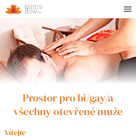
Prostor pro bi/gay/a
všechny otevřené muže
Vítejte