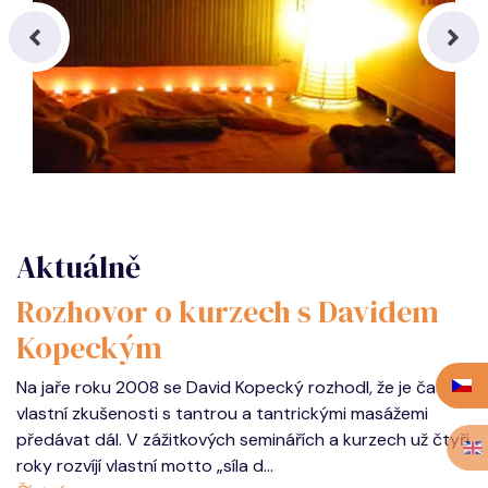
Aktuálně
Rozhovor o kurzech s Davidem
Kopeckým
Na jaře roku 2008 se David Kopecký rozhodl, že je čas
vlastní zkušenosti s tantrou a tantrickými masážemi
předávat dál. V zážitkových seminářích a kurzech už čtyři
roky rozvíjí vlastní motto „síla d...