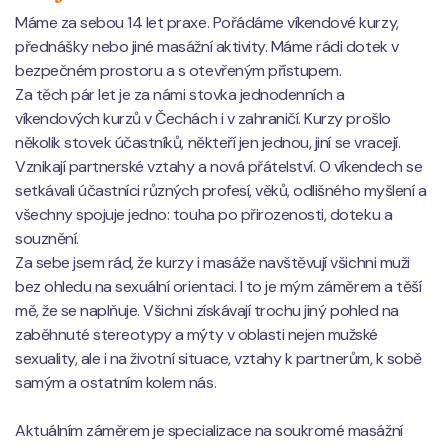
Máme za sebou 14 let praxe. Pořádáme víkendové kurzy,
přednášky nebo jiné masážní aktivity. Máme rádi dotek v
bezpečném prostoru a s otevřeným přístupem.
Za těch pár let je za námi stovka jednodenních a
víkendových kurzů v Čechách i v zahraničí. Kurzy prošlo
několik stovek účastníků, někteří jen jednou, jiní se vracejí.
Vznikají partnerské vztahy a nová přátelství. O víkendech se
setkávali účastníci různých profesí, věků, odlišného myšlení a
všechny spojuje jedno: touha po přirozenosti, doteku a
souznění.
Za sebe jsem rád, že kurzy i masáže navštěvují všichni muži
bez ohledu na sexuální orientaci. I to je mým záměrem a těší
mě, že se naplňuje. Všichni získávají trochu jiný pohled na
zaběhnuté stereotypy a mýty v oblasti nejen mužské
sexuality, ale i na životní situace, vztahy k partnerům, k sobě
samým a ostatním kolem nás.
Aktuálním záměrem je specializace na soukromé masážní