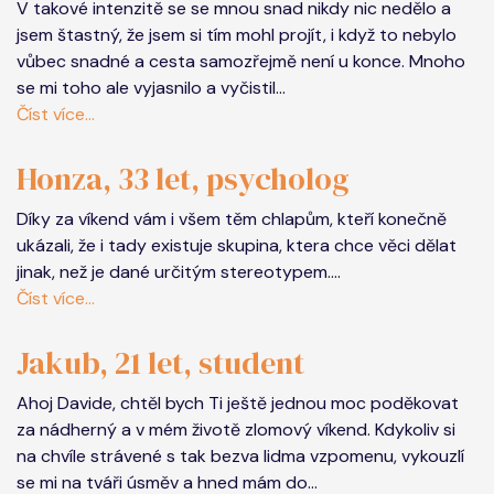
V takové intenzitě se se mnou snad nikdy nic nedělo a
jsem štastný, že jsem si tím mohl projít, i když to nebylo
vůbec snadné a cesta samozřejmě není u konce. Mnoho
se mi toho ale vyjasnilo a vyčistil...
Číst více...
Honza, 33 let, psycholog
Díky za víkend vám i všem těm chlapům, kteří konečně
ukázali, že i tady existuje skupina, ktera chce věci dělat
jinak, než je dané určitým stereotypem....
Číst více...
Jakub, 21 let, student
Ahoj Davide, chtěl bych Ti ještě jednou moc poděkovat
za nádherný a v mém životě zlomový víkend. Kdykoliv si
na chvíle strávené s tak bezva lidma vzpomenu, vykouzlí
se mi na tváři úsměv a hned mám do...