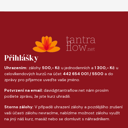
Přihlášky
Uhrazením:
zálohy
500,- Kč
u jednodenních a
1 300,- Kč
u
celovíkendových kurzů na účet
442 654 001 / 5500
a do
zprávy pro příjemce uveďte vaše jméno.
Potvrzení na email:
david@tantraflow.net nám prosím
pošlete zprávu, že jste kurz uhradili.
Storno zálohy:
V případě uhrazení zálohy a pozdějšího zrušení
vaši účasti zálohu nevracíme, nabízíme možnost zálohu využít
na jiný náš kurz, masáž nebo se domluvit s náhradníkem.